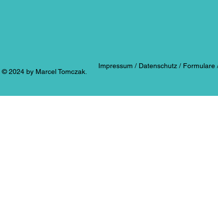
Impressum /
Datenschutz /
Formulare 
​​​​© 2024 by Marcel Tomczak.