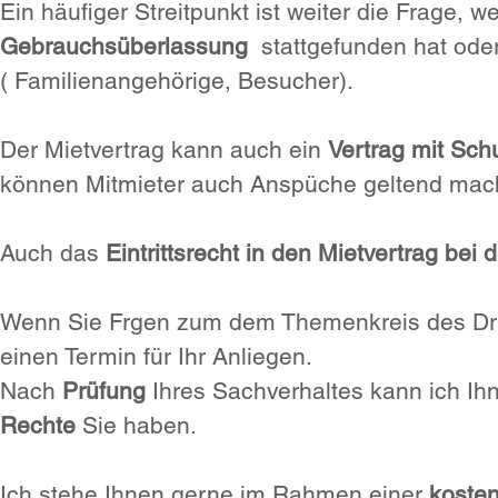
Ein häufiger Streitpunkt ist weiter die Frage
Gebrauchsüberlassung
stattgefunden hat oder
( Familienangehörige, Besucher).
Der Mietvertrag kann auch ein
Vertrag mit Schu
können Mitmieter auch Anspüche geltend mac
Auch das
Eintrittsrecht in den Mietvertrag be
Wenn Sie Frgen zum dem Themenkreis des Drit
einen Termin für Ihr Anliegen.
Nach
Prüfung
Ihres Sachverhaltes kann ich 
Rechte
Sie haben.
Ich stehe Ihnen gerne im Rahmen einer
kosten