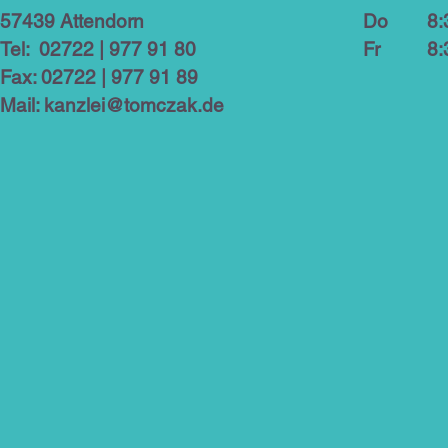
57439 Attendorn
D
8:3
Tel: 02722 | 977 91 80
F
8:3
Fax: 02722 | 977 91 89
Mail:
kanzlei@tomczak.de