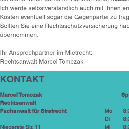
Ich werde selbstverständlich auch mit Ihnen e
Kosten eventuell sogar die Gegenpartei zu trag
Sollten Sie eine Rechtsschutzversicherung hab
übernommen.
Ihr Ansprechpartner im Mietrecht:
Rechtsanwalt Marcel Tomczak
KONTAKT
Marcel Tomczak
Sp
Rechtsanwalt
Fachanwalt für Strafrecht
M
8:3
D
8:3
Niederste Str. 11
M
8:3