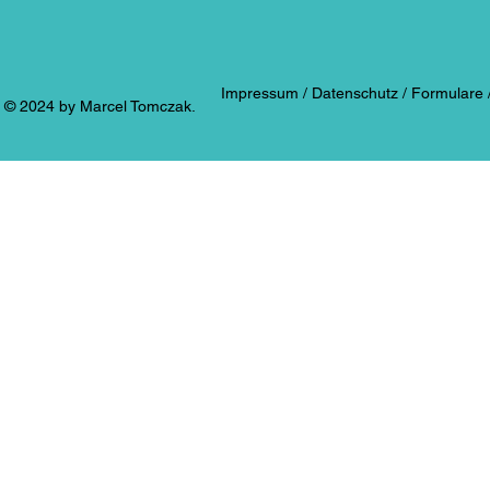
Impressum /
Datenschutz /
Formulare 
​​​​© 2024 by Marcel Tomczak.