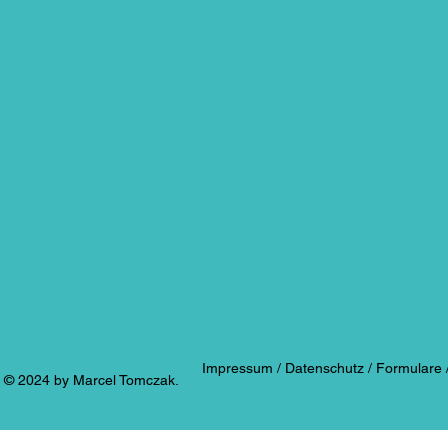
Impressum /
Datenschutz /
Formulare 
​​​​© 2024 by Marcel Tomczak.