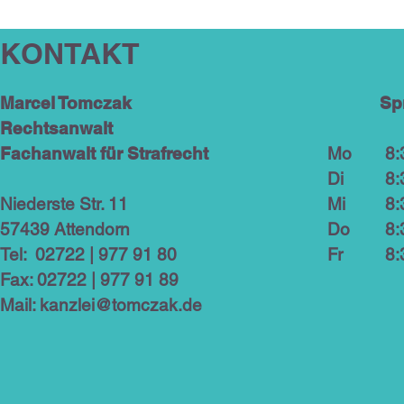
KONTAKT
Marcel Tomczak
Sp
Rechtsanwalt
Fachanwalt für Strafrecht
M
8:3
D
8:3
Niederste Str. 11
M
8:3
57439 Attendorn
D
8:3
Tel: 02722 | 977 91 80
F
8:3
Fax: 02722 | 977 91 89
Mail:
kanzlei@tomczak.de